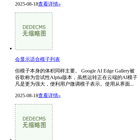
2025-08-18
查看详情
»
会显示适合模子列表
但模子本身的体积同样主要。 Google AI Edge Gallery被
谷歌称为尝试性Alpha版本，虽然运转正在云端的AI模子
凡是更为强大，便利用户微调模子表示。使用从界面...
2025-08-18
查看详情
»