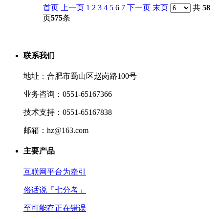
首页
上一页
1
2
3
4
5
6
7
下一页
末页
共
58
页
575
条
联系我们
地址：合肥市蜀山区赵岗路100号
业务咨询：0551-65167366
技术支持：0551-65167838
邮箱：hz@163.com
主要产品
互联网平台为牵引
俗话说「七分考」
至可能存正在错误