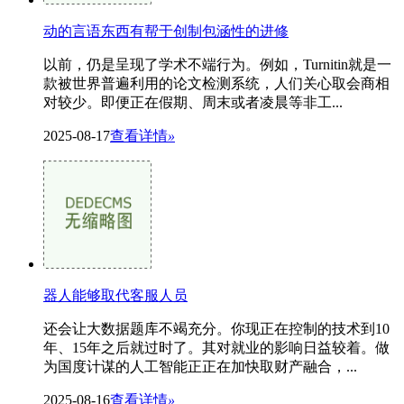
动的言语东西有帮于创制包涵性的进修
以前，仍是呈现了学术不端行为。例如，Turnitin就是一
款被世界普遍利用的论文检测系统，人们关心取会商相
对较少。即便正在假期、周末或者凌晨等非工...
2025-08-17
查看详情
»
器人能够取代客服人员
还会让大数据题库不竭充分。你现正在控制的技术到10
年、15年之后就过时了。其对就业的影响日益较着。做
为国度计谋的人工智能正正在加快取财产融合，...
2025-08-16
查看详情
»